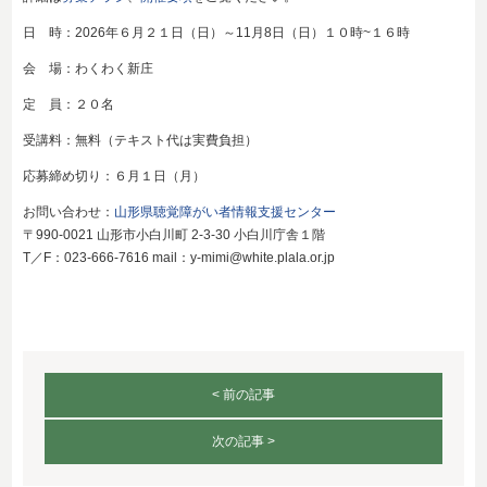
日 時：2026年６月２１日（日）～11月8日（日）１０時~１６時
会 場：わくわく新庄
定 員：２０名
受講料：無料（テキスト代は実費負担）
応募締め切り：６月１日（月）
お問い合わせ：
山形県聴覚障がい者情報支援センター
〒990-0021 山形市小白川町 2-3-30 小白川庁舎１階
T／F：023-666-7616 mail：y-mimi@white.plala.or.jp
< 前の記事
次の記事 >