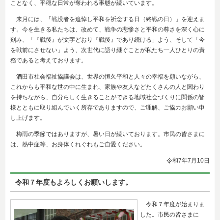
ことなく、平穏な日常が奪われる事態が続いています。
来月には、「戦没者を追悼し平和を祈念する日（終戦の日）」を迎えま
す。今を生きる私たちは、改めて、戦争の悲惨さと平和の尊さを深く心に
刻み、「『戦後』が文字どおり『戦後』であり続ける」よう、そして「今
を戦前にさせない」よう、次世代に語り継ぐことが私たち一人ひとりの責
務であると考えております。
酒田市社会福祉協議会は、世界の恒久平和と人々の幸福を願いながら、
これからも平和な世の中に生まれ、家族や友人などたくさんの人と関わり
を持ちながら、自分らしく生きることができる地域社会づくりに関係の皆
様とともに取り組んでいく所存でありますので、ご理解、ご協力お願い申
し上げます。
梅雨の季節ではありますが、暑い日が続いております。市民の皆さまに
は、熱中症等、お身体くれぐれもご自愛ください。
令和7年7
月10日
令和７年度もよろしくお願いします。
令和７年度が始まりま
した。市民の皆さまに