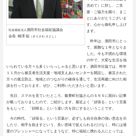
含めて）に対し、ご支
援・ご協力を賜り、まこ
とにありがとうございま
す。心から御礼申し上げ
酒田市社会福祉協議会
社会福祉法人
ます。
会長 桐澤 聡
（きりさわ さとし）
昨年は、酒田市にとっ
て、困難な１年となりま
した。今も不慣れな環境
の中で、大変な生活を強
いられている方々も多くいらっしゃると思います。酒田市社協では、昨年
１１月から被災者生活支援・地域支えあいセンターを開設し、被災された
方々の孤立防止、地域とのつながりの確保を通して、生活再建に向けた相
談を行っております。ぜひ、ご利用いただきたいと思います。
先日、スマホを見ていたところ、飯豊町社協さんのＳＮＳに面白い記事
が載っておりましたので、ご紹介します。最近よく「頑張る」という言葉
をもじって、「顔晴る」という遣い方を目にするということです。
今の時代、「頑張る」という言葉が、必ずしも自分自身の強い意志を示
したり、相手を励ますという、良い意味で捉えられるだけなく、時には過
度のプレッシャーになってしまうなど、特に福祉に携わる人にとっては、