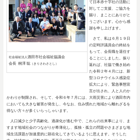
て日本赤十字社の活動に
対してご支援、ご協力を
賜り、まことにありがと
うございます。心から感
謝を申し上げます。
さて、私は６月１９日
の定時評議員会の終結を
もって、会長職を退任す
酒田市社会福祉協議会
社会福祉法人
ることにしました。振り
会長 桐澤 聡
（きりさわさとし）
返れば、社協で働き始め
た令和２年４月には、新
型コロナウイルス感染症
拡大により、緊急事態宣
言が出され、人と人のか
かわりが制限され、そして、令和６年７月には、大雨災害により酒田市内
においても大きな被害が発生し、今なお、住み慣れた地域から離れざるを
得ない方々が多くいらっしゃいます。
人口減少と少子高齢化、過疎化が進む中で、これらの出来事により、ま
すます地域社会のつながりが希薄化し、孤独・孤立の問題やさまざまな地
域生活課題が加速度的に顕在化してきているように思えます。そうした