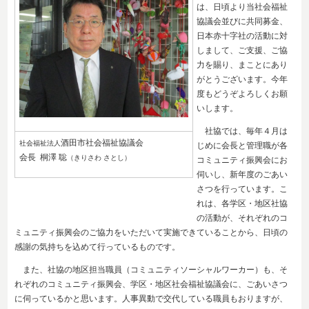
は、日頃より当社会福祉
協議会並びに共同募金、
日本赤十字社の活動に対
しまして、ご支援、ご協
力を賜り、まことにあり
がとうございます。今年
度もどうぞよろしくお願
いします。
社協では、毎年４月は
酒田市社会福祉協議会
社会福祉法人
じめに会長と管理職が各
会長 桐澤 聡
（きりさわ さとし）
コミュニティ振興会にお
伺いし、新年度のごあい
さつを行っています。こ
れは、各学区・地区社協
の活動が、それぞれのコ
ミュニティ振興会のご協力をいただいて実施できていることから、日頃の
感謝の気持ちを込めて行っているものです。
また、社協の地区担当職員（コミュニティソーシャルワーカー）も、そ
れぞれのコミュニティ振興会、学区・地区社会福祉協議会に、ごあいさつ
に伺っているかと思います。人事異動で交代している職員もおりますが、