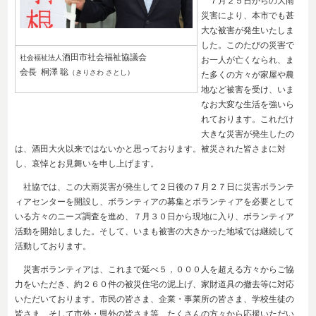
７月２５日からの大雨
災害により、本市でも甚
大な被害が発生いたしま
した。このたびの災害で
酒田市社会福祉協議会
社会福祉法人
お一人が亡くなられ、ま
会長 桐澤 聡
（きりさわ さとし）
た多くの方々が家屋や農
地など被害を受け、いま
なお大変な生活を強いら
れております。これだけ
大きな災害が発生したの
は、酒田大火以来ではないかと思っております。被災された皆さまに対
し、哀悼とお見舞いを申し上げます。
社協では、この大雨災害が発生して２日後の７月２７日に災害ボランテ
ィアセンターを開設し、ボランティアの募集とボランティアを必要として
いる方々のニーズ調査を進め、７月３０日から現地に入り、ボランティア
活動を開始しました。そして、いまも被害の大きかった地域では継続して
活動しております。
災害ボランティアは、これまで延べ５，０００人を超える方々からご協
力をいただき、約２６０件の被災住宅の泥上げ、家財道具の撤去等に対応
いただいております。市民の皆さま、企業・事業所の皆さま、学校生徒の
皆さま、そして市外・県外の皆さま等、たくさんの方々から応援いただい