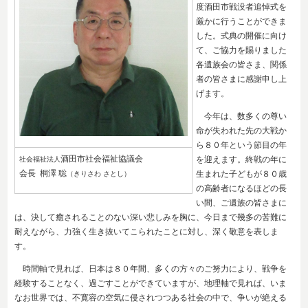
度酒田市戦没者追悼式を
厳かに行うことができま
した。式典の開催に向け
て、ご協力を賜りました
各遺族会の皆さま、関係
者の皆さまに感謝申し上
げます。
今年は、数多くの尊い
命が失われた先の大戦か
ら８０年という節目の年
酒田市社会福祉協議会
を迎えます。終戦の年に
社会福祉法人
会長 桐澤 聡
生まれた子どもが８０歳
（きりさわ さとし）
の高齢者になるほどの長
い間、ご遺族の皆さまに
は、決して癒されることのない深い悲しみを胸に、今日まで幾多の苦難に
耐えながら、力強く生き抜いてこられたことに対し、深く敬意を表しま
す。
時間軸で見れば、日本は８０年間、多くの方々のご努力により、戦争を
経験することなく、過ごすことができていますが、地理軸で見れば、いま
なお世界では、不寛容の空気に侵されつつある社会の中で、争いが絶える