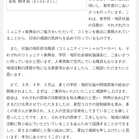
会長 桐澤 聡
（きりさわ さとし）
伺いし、新年度のごあい
さつを行っています。こ
れは、各学区・地区社協
の活動が、それぞれのコ
ミュニティ振興会のご協力をいただいて、コミセンを拠点に展開されてい
ることから、日頃の感謝の気持ちを込めて行っているものです。
また、社協の地区担当職員（コミュニティソーシャルワーカー）も、そ
れぞれのコミュニティ振興会、学区・地区社会福祉協議会に、ごあいさつ
に伺っているかと思います。人事異動で交代している職員もおりますが、
地域活動の課題や気になる家庭等がありましたら、ご相談いただきたいと
思います。
さて、３月、４月、５月は、多くの学区・地区社協や関係団体の総会が
開催されました。まずは、ご案内をいただいたことに感謝申し上げます。
総会は、それぞれの団体の活動状況を知る機会だと思い、時間があればで
きるだけ出席させていただきましたが、新型コロナの規制緩和も進み、多
くの皆さんが参加され、人と人の交流が活発化してきていることを嬉しく
思ったところです。また、それぞれの団体で、工夫しながら、地域の福祉
活動に取り組んでいただいていることをあらためて認識することができま
した。皆さまの継続した取り組みに対し、重ねて感謝を申し上げたいと思
います。本当にありがとうございます。