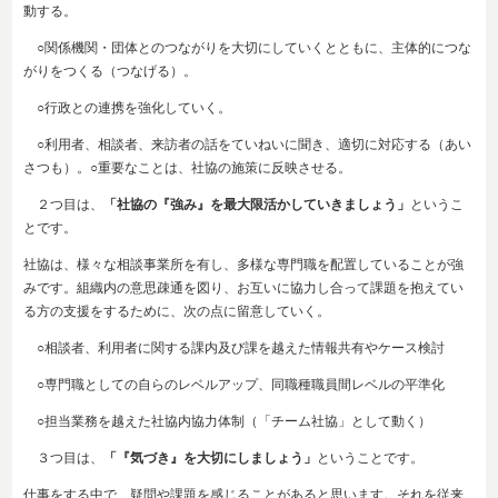
動する。
○関係機関・団体とのつながりを大切にしていくとともに、主体的につな
がりをつくる（つなげる）。
○行政との連携を強化していく。
○利用者、相談者、来訪者の話をていねいに聞き、適切に対応する（あい
さつも）。○重要なことは、社協の施策に反映させる。
２つ目は、
「社協の『強み』を最大限活かしていきましょう」
というこ
とです。
社協は、様々な相談事業所を有し、多様な専門職を配置していることが強
みです。組織内の意思疎通を図り、お互いに協力し合って課題を抱えてい
る方の支援をするために、次の点に留意していく。
○相談者、利用者に関する課内及び課を越えた情報共有やケース検討
○専門職としての自らのレベルアップ、同職種職員間レベルの平準化
○担当業務を越えた社協内協力体制（「チーム社協」として動く）
３つ目は、
「『気づき』を大切にしましょう」
ということです。
仕事をする中で、疑問や課題を感じることがあると思います。それを従来