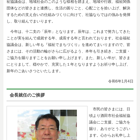
祉協議会は、地域社会のこのような様相を踏まえ、地域や行政、福祉関係
団体などの皆さまと連携し、生活の困りごと、心配ごとを拾い上げ、解決
するための支え合いの仕組みづくりに向けて、社協ならではの強みを発揮
し、取り組んでまいります。
今年は、十二支の「辰年」となります。辰年は、これまで努力してきた
ことが実を結んで成就する年、成長する年と言われております。社会福祉
協議会は、新しい年も『福祉でまちづくり』を進めてまいりますので、皆
さまには、その活動の輪がさらに広がるよう、本年も引き続き、ご支援・
ご協力を賜りますことをお願い申し上げます。また、新しい年が、皆さま
にとりまして、穏やかで、充実した１年となりますようお祈り申し上げ、
新年のごあいさつといたします。
令和6年1
月4日
会長就任のご挨拶
市民の皆さまには、日
頃より酒田市社会福祉協
議会にご支援、ご協力を
賜り、ありがとうござい
ます。心からお礼申し上