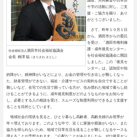
議会、共同募金や日本赤
十字の活動に対し、ご支
援・ご協力を賜り、あり
がとうございました。
さて、昨年１０月１日
から、酒田市からの委託
を受け、「酒田市権利擁
護・成年後見センター」
酒田市社会福祉協議会
社会福祉法人
を社会福祉協議会に開設
会長 桐澤 聡
（きりさわ さとし）
しました。この「後見セ
ンター」は、認知症や知
的障がい、精神障がいなどにより、お金の管理や引き出しが難しくなっ
た、財産管理ができない、福祉・介護サービスの契約を自分ですることが
難しいなど、在宅での生活で困っている方が、住み慣れた地域で暮らし続
けることができるように、成年後見制度がどのようなものかをお知らせ
し、必要とする人の相談を受け、スムーズな制度利用ができるよう支援す
ることを目的としています。
地域社会の現状を見ると、ひとり暮らし高齢者、高齢夫婦のみ世帯が
年々増えております。このような中で、近くに家族や親族がいない、また
協力を得られないため、地域で日常生活を送ることが難しくなるケースも
増えることが予想されます。ご心配なことがありましたら、ぜひ後見セン