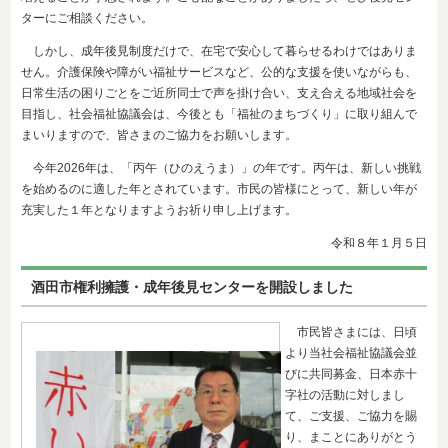
ターにご相談ください。
しかし、成年後見制度だけで、在宅で安心して暮らせるわけではありま
せん。介護保険や障がい福祉サービスなど、公的な支援を使いながらも、
日常生活の困りごとをご近所同士で声を掛け合い、支え合える地域社会を
目指し、社会福祉協議会は、今後とも「福祉のまちづくり」に取り組んで
まいりますので、皆さまのご協力をお願いします。
今年2026年は、「丙午（ひのえうま）」の年です。丙午は、新しい挑戦
を始めるのに適した年とされています。市民の皆様にとって、新しい年が
充実した１年となりますようお祈り申し上げます。
令和８年１
月５日
酒田市権利擁護・成年後見センターを開設しました
市民皆さまには、日頃
より当社会福祉協議会並
びに共同募金、日本赤十
字社の活動に対しまし
て、ご支援、ご協力を賜
り、まことにありがとう