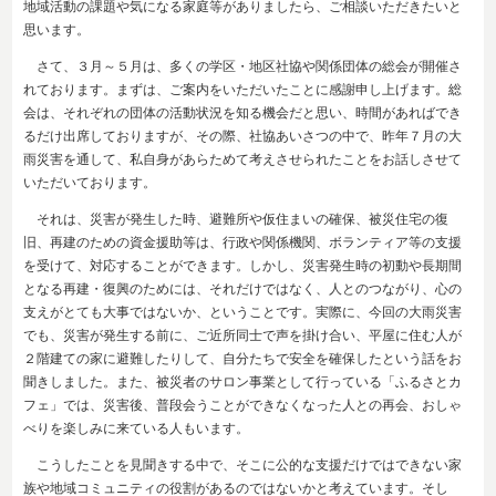
地域活動の課題や気になる家庭等がありましたら、ご相談いただきたいと
思います。
さて、３月～５月は、多くの学区・地区社協や関係団体の総会が開催さ
れております。まずは、ご案内をいただいたことに感謝申し上げます。総
会は、それぞれの団体の活動状況を知る機会だと思い、時間があればでき
るだけ出席しておりますが、その際、社協あいさつの中で、昨年７月の大
雨災害を通して、私自身があらためて考えさせられたことをお話しさせて
いただいております。
それは、災害が発生した時、避難所や仮住まいの確保、被災住宅の復
旧、再建のための資金援助等は、行政や関係機関、ボランティア等の支援
を受けて、対応することができます。しかし、災害発生時の初動や長期間
となる再建・復興のためには、それだけではなく、人とのつながり、心の
支えがとても大事ではないか、ということです。実際に、今回の大雨災害
でも、災害が発生する前に、ご近所同士で声を掛け合い、平屋に住む人が
２階建ての家に避難したりして、自分たちで安全を確保したという話をお
聞きしました。また、被災者のサロン事業として行っている「ふるさとカ
フェ」では、災害後、普段会うことができなくなった人との再会、おしゃ
べりを楽しみに来ている人もいます。
こうしたことを見聞きする中で、そこに公的な支援だけではできない家
族や地域コミュニティの役割があるのではないかと考えています。そし