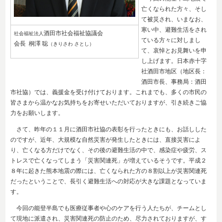
亡くなられた方々、そし
て被災され、いまなお、
寒い中、避難生活をされ
酒田市社会福祉協議会
社会福祉法人
ている方々に対しまし
会長 桐澤 聡
（きりさわ さとし）
て、哀悼とお見舞いを申
し上げます。日本赤十字
社酒田市地区（地区長：
酒田市長、事務局：酒田
市社協）では、義援金を受け付けております。これまでも、多くの市民の
皆さまから温かなお気持ちをお寄せいただいておりますが、引き続きご協
力をお願いします。
さて、昨年の１１月に酒田市社協の表彰を行ったときにも、お話しした
のですが、近年、大規模な自然災害が発生したときには、直接災害によ
り、亡くなる方だけでなく、その後の避難生活の中で、感染症や疲労、ス
トレスで亡くなってしまう「災害関連死」が増えているそうです。平成２
８年に起きた熊本地震の際には、亡くなられた方の８割以上が災害関連死
だったということで、長引く避難生活への対応が大きな課題となっていま
す。
今回の能登半島でも医療従事者や心のケアを行う人たちが、チームとし
て現地に派遣され、災害関連死の防止のため、尽力されておりますが、す