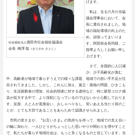
げます。
私は、去る六月の当協
議会理事会において、会
長に選任されました。地
域の福祉環境の向上のた
め、頑張ってまいりま
酒田市社会福祉協議会
社会福祉法人
す。阿部前会長同様、ご
会長 桐澤 聡
（きりさわ さとし）
指導よろしくお願い申し
上げます。
さて、全国的に人口減
少、少子高齢化が進む
中、高齢者が地域で暮らすうえでの様々な課題、地域での担い手不足が注
目されてきました。しかし、これらに加え、孤立・孤独の問題、ひきこも
り、生活困窮者の増加、社会的弱者に対する虐待など、特に新型コロナ感
染が拡大する中で、より深刻になっているのではないかと心配しておりま
す。反面、人と人が直接会い、おしゃべりをし、笑いあえる当たり前のこ
とが、とても大切であることをあらためて認識させられました。
市民の皆さまが、〝お互いさま〟の気持ちを持って、地域での支え合い
の輪に加わり、一人ひとりがちょっとした思いやりや関わりを増やすこと
で、私たちが暮らす地域社会は、もっと良くなるものと信じています。当