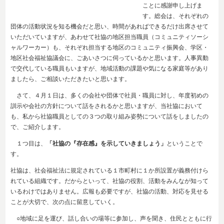
ことに感謝申し上げま
す。総会は、それぞれの
団体の活動状況を知る機会だと思い、時間があればできるだけ出席させて
いただいていますが、あわせて社協の地区担当職員（コミュニティソーシ
ャルワーカー）も、それぞれ担当する地区のコミュニティ振興会、学区・
地区社会福祉協議会に、ごあいさつに伺っているかと思います。人事異動
で交代している職員もいますが、地域活動の課題や気になる家庭等があり
ましたら、ご相談いただきたいと思います。
さて、４月１日は、多くの会社や団体で社員・職員に対し、年度初めの
訓示や会社の方針について話をされるかと思いますが、当社協において
も、私から社協職員としての３つの取り組み姿勢について話をしましたの
で、ご紹介します。
１つ目は、
「社協の『存在感』を示していきましょう」
ということで
す。
社協は、社会福祉法に規定されている１市町村に１か所設置が義務付けら
れている組織です。だからといって、社協の役割、活動をみんなが知って
いるわけではありません。広報も必要ですが、社協の活動、対応を見せる
ことが大切で、次の点に留意していく。
○地域に足を運び、話し合いの場等に参加し、声を聞き、住民とともに行