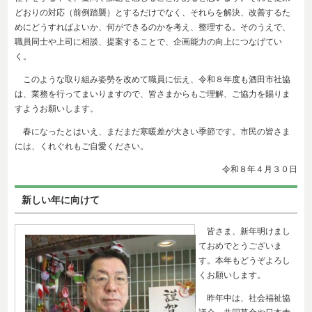
どおりの対応（前例踏襲）とするだけでなく、それらを解決、改善するた
めにどうすればよいか、何ができるのかを考え、整理する。そのうえで、
職員同士や上司に相談、提案することで、企画能力の向上につなげてい
く。
このような取り組み姿勢を改めて職員に伝え、令和８年度も酒田市社協
は、業務を行ってまいりますので、皆さまからもご理解、ご協力を賜りま
すようお願いします。
春になったとはいえ、まだまだ寒暖差が大きい季節です。市民の皆さま
には、くれぐれもご自愛ください。
令和８年４
月３０日
新しい年に向けて
皆さま、新年明けまし
ておめでとうございま
す。本年もどうぞよろし
くお願いします。
昨年中は、社会福祉協