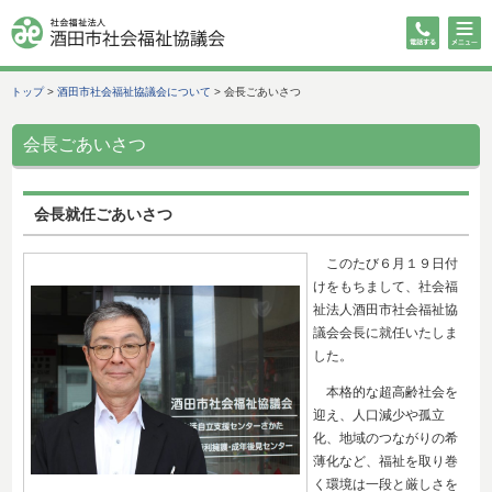
トップ
>
酒田市社会福祉協議会について
>
会長ごあいさつ
会長ごあいさつ
会長就任ごあいさつ
このたび６月１９日付
けをもちまして、社会福
祉法人酒田市社会福祉協
議会会長に就任いたしま
した。
本格的な超高齢社会を
迎え、人口減少や孤立
化、地域のつながりの希
薄化など、福祉を取り巻
く環境は一段と厳しさを