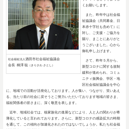
くお願いします。
また、昨年中は社会福
祉協議会（共同募金、日
本赤十字社も含めて）に
対し、ご支援・ご協力を
賜り、まことにありがと
うございました。心から
御礼申し上げます。
酒田市社会福祉協議会
社会福祉法人
さて、昨年５月から、
会長 桐澤 聡
（きりさわ さとし）
新型コロナに関する規制
緩和が進められ、コミュ
ニティ振興会、学区・地
区社会福祉協議会を中心
に、地域での活動が活発化しております。人が集い、つながり、笑いあえ
る、当たり前の社会に戻そうとご努力いただいております地域の皆さま、
福祉関係者の皆さまに、深く敬意を表します。
近年、地域社会では、核家族化の進展などにより、人と人の関わりが希
薄化していると言われております。さらに、新型コロナの感染拡大の時期
を通して、この傾向が加速化されたのではないでしょうか。私たち社会福