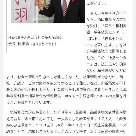
ございます。
さて、今年１０月１日
から、酒田市からの委託
を受け、「酒田市権利擁
護・成年後見センター」
酒田市社会福祉協議会
社会福祉法人
（以下、「後見センタ
会長 桐澤 聡
（きりさわ さとし）
ー」と言います。）を社
会福祉協議会に開設しま
した。この「後見センタ
ー」は、認知症や知的障
がい、精神障がいなどに
より、お金の管理や引き出しが難しくなった、財産管理ができない、福
祉・介護サービスの契約を自分ですることが難しいなど、判断能力が不十
分な方の生活や権利を守り、住み慣れた地域で安心して暮らせるように成
年後見制度の相談受付や情報提供、申立ての手続き等についての支援を行
うことを目的としています。
地域社会の現状を見ると、ひとり暮らし高齢者、高齢夫婦のみ世帯が増
えており、酒田市においても、一人暮らし高齢者が６，１７８人、高齢夫
婦のみ世帯が５，５９９世帯（令和６年１１月１日：民生児童委員ニーズ
調査）と年々増加しております。このような中で、近くに家族や親族がい