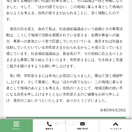
域と接する機会の多い社協の仕事を通じて、その認識は一段と明確になり
ました。そして、「ほかの誰でもない、この地域に暮らす者として地域の
ありようを考える」住民の皆さまがおられることに、深く感動したので
す。
退任の日を迎え、改めて私は、社会福祉協議会という組織とその事業活
動は、こうして地域で活動を展開されている皆さま、会費や募金への協
力、事業への参加という形で応援していただいている、換言すれば社協を
信頼していただいている市民皆さまがおられるからこそ成り立っていると
感じています。社会福祉協議会は、新会長の下、その信頼に応えるべくさ
まざまな事業に取り組んでまいります。市民皆さまには、引き続きご支援
ご協力を賜りますようお願い申し上げます。
長い間、市民皆さまには本当にお世話になりました。重ねて深く感謝申
し上げます。そして最後に、私は「ほかの誰でもない、この地域に暮らす
者として地域のありようを考える」住民の一人として、地域活動の担い手
になる決意を申し上げますとともに市民皆さまのご健勝をお祈り申し上
げ、退任のごあいさつといたします。ありがとうございました。
令和5年6月29日
令和５年度もよろしくお願い申し上げます。