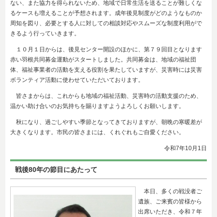
ない、また協力を得られないため、地域で日常生活を送ることが難しくな
るケースも増えることが予想されます。成年後見制度がどのようなものか
周知を図り、必要とする人に対しての相談対応やスムーズな制度利用がで
きるよう行っていきます。
１０月１日からは、後見センター開設のほかに、第７９回目となります
赤い羽根共同募金運動がスタートしました。共同募金は、地域の福祉団
体、福祉事業者の活動を支える役割を果たしていますが、災害時には災害
ボランティア活動に使わせていただいております。
皆さまからは、これからも地域の福祉活動、災害時の活動支援のため、
温かい助け合いのお気持ちを賜りますようよろしくお願いします。
秋になり、過ごしやすい季節となってきておりますが、朝晩の寒暖差が
大きくなります。市民の皆さまには、くれぐれもご自愛ください。
令和7年10
月1日
戦後80年の節目にあたって
本日、多くの戦没者ご
遺族、ご来賓の皆様から
出席いただき、令和７年