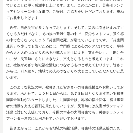
ていることに厚く感謝申し上げます。また、このほかにも、災害ボランテ
ィアセンターに様々な形で、ご寄付、ご協力をいただいております。重ね
てお礼申し上げます。
近年、自然災害が多くなっております。そして、災害に巻き込まれて亡
くなる方だけでなく、その後の避難生活の中で、疲労やストレス、孤立感
の中で亡くなってしまう「災害関連死」が増えているそうです。「災害関
連死」を少しでも防ぐためには、専門職による心のケアだけでなく、平時
から人と人のつながりのある地域の人同士による「支え合い」、「助け合
い」が、災害時にさらに大きな力、支えとなるものと考えています。これ
は、社協がめざす地域福祉活動につながるものと考えております。皆さま
からは、引き続き、地域での人のつながりを大切にしていただきたいと思
います。
このような状況の中、被災された皆さまへの災害義援金をお願いしてお
ります。あわせて、１０月１日からは、第７８回目となります赤い羽根共
同募金運動がスタートしました。共同募金は、地域の福祉団体、福祉事業
者の活動を支える役割を果たしていますが、災害時には災害ボランティア
活動に対して支援しており、今回の本市の大雨災害でも、災害ボランティ
アセンター運営に活用させていただいております。
皆さまからは、これからも地域の福祉活動、災害時の活動支援のため、