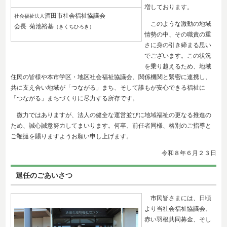
増しております。
酒田市社会福祉協議会
社会福祉法人
このような激動の地域
会長 菊池裕基
（きくちひろき）
情勢の中、その職責の重
さに身の引き締まる思い
でございます。この状況
を乗り越えるため、地域
住民の皆様や本市学区・地区社会福祉協議会、関係機関と緊密に連携し、
共に支え合い地域が「つながる」まち、そして誰もが安心できる福祉に
「つながる」まちづくりに尽力する所存です。
微力ではありますが、法人の健全な運営並びに地域福祉の更なる推進の
ため、誠心誠意努力してまいります。何卒、前任者同様、格別のご指導と
ご鞭撻を賜りますようお願い申し上げます。
令和８年６
月２３
日
退任のごあいさつ
市民皆さまには、日頃
より当社会福祉協議会、
赤い羽根共同募金、そし