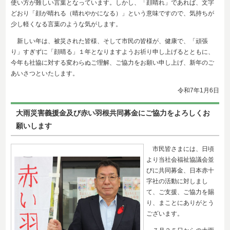
使い方が難しい言葉となっています。しかし、「顔晴れ」であれば、文字
どおり「顔が晴れる（晴れやかになる）」という意味ですので、気持ちが
少し軽くなる言葉のような気がします。
新しい年は、被災された皆様、そして市民の皆様が、健康で、「頑張
り」すぎずに「顔晴る」１年となりますようお祈り申し上げるとともに、
今年も社協に対する変わらぬご理解、ご協力をお願い申し上げ、新年のご
あいさつといたします。
令和7年1
月6日
大雨災害義援金及び赤い羽根共同募金に
ご協力をよろしくお
願いします
市民皆さまには、日頃
より当社会福祉協議会並
びに共同募金、日本赤十
字社の活動に対しまし
て、ご支援、ご協力を賜
り、まことにありがとう
ございます。