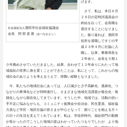
げます。
さて、私は、本日６月
２９日の定時評議員会の
終結を以って、会長職を
酒田市社会福祉協議会
社会福祉法人
退任することになりまし
会長 阿 部 直 善
（あべなおよし）
た。振り返れば、酒田市
役所を退職してすぐの平
成２３年４月に社協に入
職し、以来、事務局長を
２年余り、会長を５期１
０年務めさせていただきました。結果、合わせて１２年余りにわたって地
域福祉の世界に身を置くことができたことは、私にとって、これからの地
域社会のありようを考えるうえで、得難い経験となりました。
今、私たちの地域社会にあっては、人口減少と少子高齢化、過疎化、つ
ながりの希薄化などが同時進行し、さまざまな地域生活課題が複合化・複
雑化しながら顕在化してきています。そうした中、地域では、活動の担い
手不足に悩みながらも、コミュニティ振興会や自治会、民生委員、福祉協
力員など学区・地区社協の皆さまが中心となって、困りごとを抱える方々
の日々の生活を支えてくれています。私は、市役所時代、福祉部門の勤務
が長かったのでこうした地域の姿はわかっていたつもりでしたが、より地