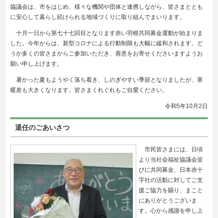
協議会は、市をはじめ、様々な機関や団体と連携しながら、皆さまととも
に安心して暮らし続けられる地域づくりに取り組んでまいります。
十月一日から第七十七回目となります赤い羽根共同募金運動が始まりま
した。今年からは、新型コロナによる行動制限も大幅に緩和されます。ど
うか多くの皆さまからご参加いただき、善意をお寄せくださいますようお
願い申し上げます。
暑かった夏もようやく落ち着き、しのぎやすい季節となりましたが、寒
暖差も大きくなります。皆さまくれぐれもご自愛ください。
令和5年10
月2日
退任のごあいさつ
市民皆さまには、日頃
より当社会福祉協議会並
びに共同募金、日本赤十
字社の活動に対してご支
援ご協力を賜り、まこと
にありがとうございま
す。心から感謝を申し上