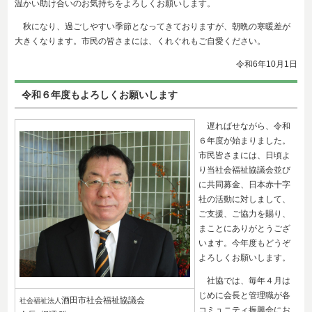
温かい助け合いのお気持ちをよろしくお願いします。
秋になり、過ごしやすい季節となってきておりますが、朝晩の寒暖差が
大きくなります。市民の皆さまには、くれぐれもご自愛ください。
令和6年10
月1日
令和６年度もよろしくお願いします
遅ればせながら、令和
６年度が始まりました。
市民皆さまには、日頃よ
り当社会福祉協議会並び
に共同募金、日本赤十字
社の活動に対しまして、
ご支援、ご協力を賜り、
まことにありがとうござ
います。今年度もどうぞ
よろしくお願いします。
社協では、毎年４月は
じめに会長と管理職が各
酒田市社会福祉協議会
社会福祉法人
コミュニティ振興会にお