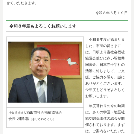
せていただきます。
令和８年６
月１９日
令和８年度もよろしくお願いします
令和８年度が始まりま
した。市民の皆さまに
は、日頃より当社会福祉
協議会並びに赤い羽根共
同募金、日本赤十字社の
活動に対しまして、ご支
援、ご協力を賜り、誠に
ありがとうございます。
今年度もどうぞよろしく
お願いします。
年度替わりの今の時期
は、多くの学区・地区社
酒田市社会福祉協議会
社会福祉法人
協や関係団体の総会が開
会長 桐澤 聡
（きりさわさとし）
催されております。まず
は、ご案内をいただいた