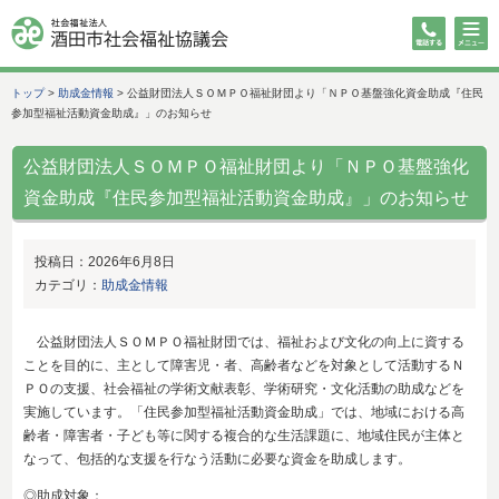
トップ
>
助成金情報
>
公益財団法人ＳＯＭＰＯ福祉財団より「ＮＰＯ基盤強化資金助成『住民
参加型福祉活動資金助成』」のお知らせ
公益財団法人ＳＯＭＰＯ福祉財団より「ＮＰＯ基盤強化
資金助成『住民参加型福祉活動資金助成』」のお知らせ
投稿日：
2026年6月8日
カテゴリ：
助成金情報
公益財団法人ＳＯＭＰＯ福祉財団では、福祉および文化の向上に資する
ことを目的に、主として障害児・者、高齢者などを対象として活動するＮ
ＰＯの支援、社会福祉の学術文献表彰、学術研究・文化活動の助成などを
実施しています。「住民参加型福祉活動資金助成」では、地域における高
齢者・障害者・子ども等に関する複合的な生活課題に、地域住民が主体と
なって、包括的な支援を行なう活動に必要な資金を助成します。
◎助成対象：