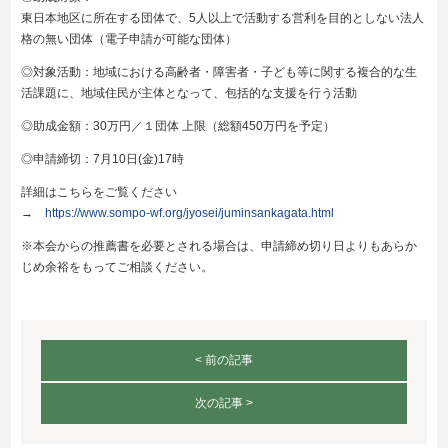
東日本地区に所在する団体で、5人以上で活動する営利を目的としない法人
格の無い団体（電子申請が可能な団体）
◎対象活動：地域における高齢者・障害者・子ども等に関する複合的な生
活課題に、地域住民が主体となって、包括的な支援を行う活動
◎助成金額：30万円／１団体 上限（総額450万円を予定）
◎申請締切：7月10日(金)17時
詳細はこちらをご覧ください
→
https://www.sompo-wf.org/jyosei/juminsankagata.html
※本会からの推薦書を必要とされる場合は、申請締め切り日よりもあらか
じめ余裕をもってご相談ください。
< 前の記事
次の記事 >