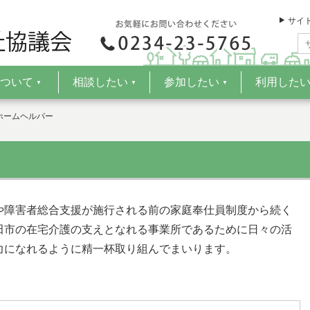
サイ
ついて
相談したい
参加したい
利用した
▼
▼
▼
ホームヘルパー
や障害者総合支援が施行される前の家庭奉仕員制度から続く
田市の在宅介護の支えとなれる事業所であるために日々の活
力になれるように精一杯取り組んでまいります。